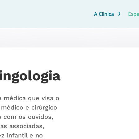
A Clínica
Espe
ingologia
e médica que visa o
 médico e cirúrgico
s com os ouvidos,
ias associadas,
 infantil e no