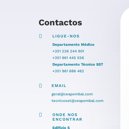
Contactos

LIGUE-NOS
Departamento Médico
+351 236 244 901
+351 961 445 556
Departamento Técnico SST
+351 961 886 462

EMAIL
geral@ceapombal.com
tecnicosst@ceapombal.com

ONDE NOS
ENCONTRAR
Edifício S