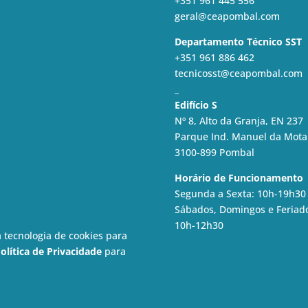
+351 961 445 556
geral@ceapombal.com
Departamento Técnico SST
+351 961 886 462
tecnicosst@ceapombal.com
_
Edifício S
Nº 8, Alto da Granja, EN 237
Parque Ind. Manuel da Mota
3100-899 Pombal
Horário de Funcionamento
Segunda a Sexta: 10h-19h30
Sábados, Domingos e Feriad
10h-12h30
a tecnologia de cookies para
olítica de Privacidade
para