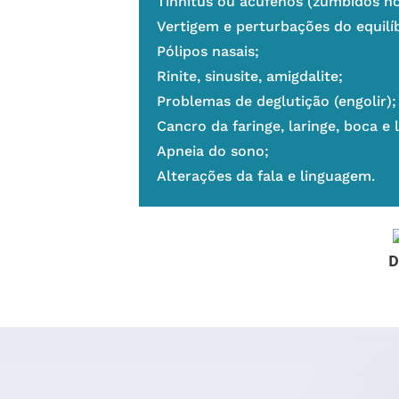
Tinnitus ou acufenos (zumbidos no
Vertigem e perturbações do equilíb
Pólipos nasais;
Rinite, sinusite, amigdalite;
Problemas de deglutição (engolir);
Cancro da faringe, laringe, boca e 
Apneia do sono;
Alterações da fala e linguagem.
D