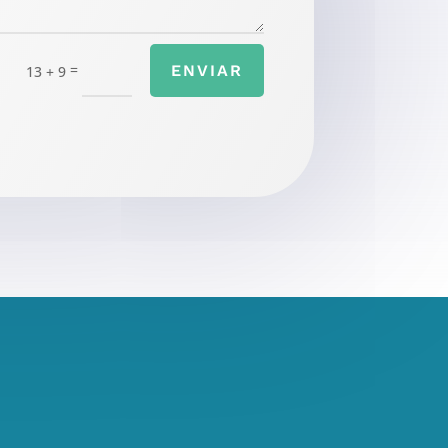
=
ENVIAR
13 + 9